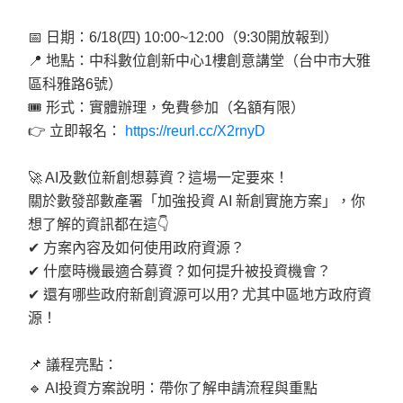
📅
日期：
6/18(
四
) 10:00~12:00
（
9:30
開放報到）
📍
地點：中科數位創新中心
1
樓創意講堂（台中市大雅
區科雅路
6
號）
🎟
形式：實體辦理，免費參加（名額有限）
👉
立即報名：
https://reurl.cc/X2rnyD
🚀
AI
及數位新創想募資？這場一定要來！
關於數發部數產署「加強投資
AI
新創實施方案」，你
想了解的資訊都在這
👇
✔
方案內容及如何使用政府資源？
✔
什麼時機最適合募資？如何提升被投資機會？
✔
還有哪些政府新創資源可以用
?
尤其中區地方政府資
源！
📌
議程亮點：
🔹
AI
投資方案說明：帶你了解申請流程與重點