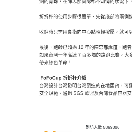
涵的青睞，在陳忠郁團隊都不知情的狀況下
折折杯的使用步驟很簡單，先從底部將兩側撐
收納時只需用食指向中心點輕輕按壓，就可以
最後，跑齡已超過 10 年的陳忠郁說道，跑
如果台灣一年高達 7 百多場的路跑比賽，
帶來綠色革命！
FoFoCup 折折杯介紹
台灣設計台灣發明台灣製造的在地國貨，可摺疊並重複使
安全規範、通過 SGS 歐盟及台灣食品容器
到訪人數 5869396