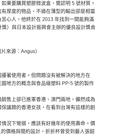
果要購買塑膠微波盒，需認明 5 號材質。
出有厚度的物品，不過在薄型的輸出卻是相當
人，他終於在 2013 年找到一間能夠滿
際四大設計獎）與日本設計振興會主辦的優良設計獎肯
片來源：Angus）
困擾著使用者。但問題沒有被解決的地方在
方的概念與食品級塑料 PP-5 號的製作
過銷售上卻已進軍香港、澳門兩地，儼然成為
環保議題的香港女孩，在看到台灣有這樣的創
常情況下彎摺，應該有好幾年的使用壽命。價
樣平易近人的價格與簡約設計，折折杯曾受到藝人張韶