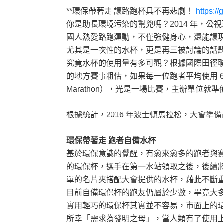
**環保帶著走 讓路跑杯具不再悲劇！
https:/
你是助長環境污染的幫兇嗎？2014 年，
國人熱愛路跑運動，不僅強健身心，還能讓
尤其是一次性的水杯，更是再三被討論的話
究竟水杯的使用量有多可觀？根據國際田徑聯合總
的地方賽事粗估，如果每一位跑者平均使用 6-
Marathon），光是一場比賽，主辦單位就
根據統計，2016 年波士頓馬拉松，大會準備高
環保帶著走 跑者自備水杯
基於環保意識的覺醒，有愈來愈多的跑者與
的環保杯，選手在第一水站領取之後，後續
單的名片夾搭配大會提供的水杯，藉此不斷
目前自備環保杯的跑友仍屬於少數，畢竟大
實用輕巧的環保杯其實並不容易，市面上的
所幸「需求為發明之母」，當人類有了使用