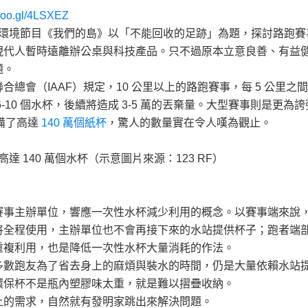
/goo.gl/4LSXEZ
公視環境節目《我們的島》以「不能回收的足跡」為題，探討路跑
現代人暫時遠離辦公桌與科技產品。只不過原本立意良善、有益
題。
會（IAAF）規定，10 公里以上的路跑賽事，每 5 公里之間至
10 個水杯，後續將造成 3-5 萬的丟棄量。大型賽事則是更為誇
準備了高達
140 萬個紙杯
，驚人的數量實在令人嘆為觀止。
達 140 萬個水杯（示意圖片來源：123 RF）
賽事主辦單位，響應一次性水杯減少利用的概念。以賽事端來說
將全程使用，主辦單位也不會再接下來的水站提供杯子；跑者端
重複利用，也是降低一次性水杯大量消耗的作法。
多數跑友為了省去身上的麻煩與裝水的時間，仍是大量依賴水站
環保杯不是瓶內塑膠味太重，就是難以摺疊收納。
上的需求，自然就有發明家跳出來解決問題。