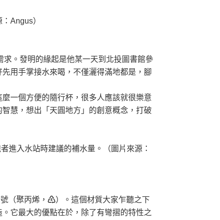
Angus）
上的需求。發明的緣起是他某一天到北投圖書館參
好先用手掌接水來喝，不僅灑得滿地都是，腳
這麼一個方便的隨行杯，很多人應該就很樂意
的智慧，想出「天圓地方」的創意概念，打破
量，剛好是跑者進入水站時建議的補水量。（圖片來源：
 號（聚丙烯，♷）。這個材質大家乍聽之下
造。它最大的優點在於，除了有彎摺的特性之