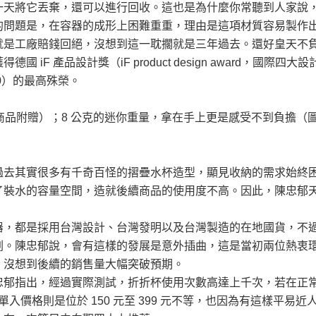
天將它丟棄，還可以進行回收。這也是為什麼你常聽到人家說，如
的問題是，在容器的成形上困難重重，理由是這項材質容易製作
是工廠賠錢回絕，沒想到這一耽擱就是三年過去。還好皇天不負苦心
iF 產品設計獎（iF product design award，國
100）的最高殊榮。
隨商品附贈）；8 公克的迷你重量，拿在手上更是感受不到負擔（圖
過去其實很多有千奇百怪的摺疊水杯造型，顯見收納的需求始終
裝水的容量空間，造就後續商品的使用度不高。因此，陳忠郁天圓地
器，都是採用台灣設計、台灣發明以及台灣製造的在地國貨，不
劃。陳忠郁說，會有這樣的發展是意外插曲，這是當初兩位熱衷
，沒想到後續的銷售量大幅突破預期。
忠郁指出，經過實際測試，折折杯使用次數高達上千次，若在正
0 oz，單入價格則是位於 150 元至 399 元不等，也因為有這