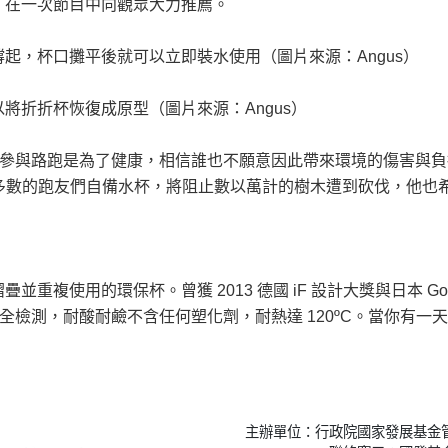
，在一次節目中向觀眾大力推薦。
起，杯口攤平後就可以立即裝水使用（圖片來源：Angus）
將折折杯恢復成原型（圖片來源：Angus）
者參與路跑是為了健康，相信誰也不願意因此帶來環境的傷害與負擔。
大多數的跑友們自備水杯，將阻止數以萬計的樹木遭到砍伐，他也
用的環保杯。曾獲 2013 德國 iF 設計大獎與日本 Good De
安全檢測，耐酸耐鹼不含任何塑化劑，耐熱達 120ºC。當你有
主辦單位：行政院國家發展基金