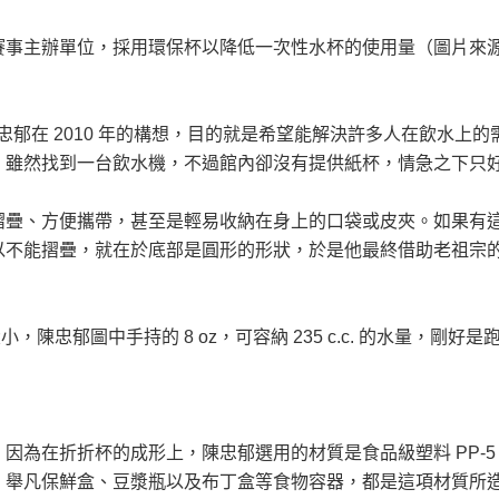
事主辦單位，採用環保杯以降低一次性水杯的使用量（圖片來源：
辦人陳忠郁在 2010 年的構想，目的就是希望能解決許多人在飲水
，雖然找到一台飲水機，不過館內卻沒有提供紙杯，情急之下只
摺疊、方便攜帶，甚至是輕易收納在身上的口袋或皮夾。如果有
以不能摺疊，就在於底部是圓形的形狀，於是他最終借助老祖宗
z 三種大小，陳忠郁圖中手持的 8 oz，可容納 235 c.c. 的水
因為在折折杯的成形上，陳忠郁選用的材質是食品級塑料 PP-5
，舉凡保鮮盒、豆漿瓶以及布丁盒等食物容器，都是這項材質所