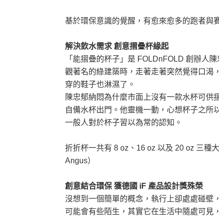
基於環保意識的覺醒，有愈來愈多的跑者與賽
解決飲水需求 創意摺疊杯緣起
「能摺疊的杯子」是 FOLDnFOLD 創
觀著名的綠建築時，走著走著突然覺得口渴
穿的鞋子也淋濕了。
陳忠郁納悶為什麼市面上沒有一款水杯可供
自備水杯出門。他靈機一動，心想杯子之所
一般人對於杯子習以為常的認知。
折折杯一共有 8 oz、16 oz 以及 20 o
Angus）
創意結合環保 獲德國 iF 產品設計獎殊榮
沒想到一個簡單的概念，執行上卻處處碰壁，
可能會有些陌生，其實它在生活中隨處可見