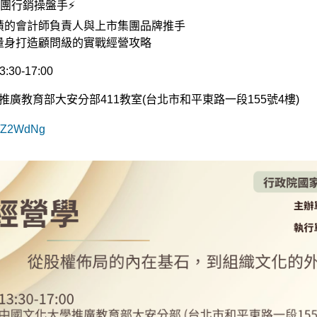
團行銷操盤手
⚡
績的會計師負責人與上市集團品牌推手
量身打造顧問級的實戰經營攻略
13:30-17:00
推廣教育部
大安分部
411
教室
(
台北市和平東路一段
155
號
4
樓
)
cc/Z2WdNg