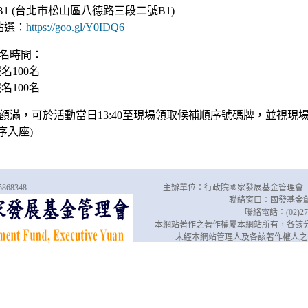
1 (台北市松山區八德路三段二號B1)
點選：
https://goo.gl/Y0IDQ6
名時間：
理報名100名
理報名100名
額滿，可於活動當日13:40至現場領取候補順序號碼牌，並視現場狀
序入座)
868348
主辦單位：行政院國家發展基金管理會
聯絡窗口：國發基金
聯絡電話：(02)270
本網站著作之著作權屬本網站所有，各該
未經本網站管理人及各該著作權人之