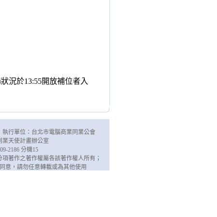
況於13:55開放補位者入
 執行單位：台北市電腦商業同業公會
創業天使計畫辦公室
9-2186 分機15
分項著作之著作權屬各該著作權人所有；
同意，請勿任意轉載或為其他使用